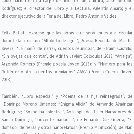
coordinación está a cargo del ministro de Cultura, José Antonio
Rodríguez; el director del Libro y la Lectura, Valentín Amaro; y el
director ejecutivo de la Feria del Libro, Pedro Antonio Valdez.
Félix Batista expresó que las obras que serán puesta a circular
durante la feria son: “Alfabeto de agua”, Poesía Reunida, de Martha
Rivera; “La manía de narrar, cuentos reunidos”, de Efraim Castillo;
“Sin ovejas que contar”, de Adrián Javier; Coloquios 2013; “Arraiga”,
Argénida Romero (Premio poesía Joven 2013); y “Número para los
Gutiérrez y otros cuentos premiados”, AAVV, (Premio Cuento Joven
2013).
También, “Libro especial” y “Poema de la hija reintegrada”, de
Domingo Moreno Jimenes; “Enigma Alicia”, de Armando Almánzar
Rodríguez; “Sospecha colectiva”, Antología del Taller Narradores de
Santo Domingo; “Inocente mariposa”, de Eduardo Díaz Guerra; “El
domador de fieras y otros nanorelatos” (Premio Minificción), de Nan