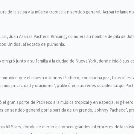
gura de la salsa y la música tropical en sentido general, Acroarte lament
ical, Juan Azarías Pacheco Kiniping, como era su nombre de pila de John
ados Unidos, afectado de pulmonía.
o emigró junto a su familia a la ciudad de Nueva York, donde inició sus 
s comunico que el maestro Johnny Pacheco, con mucha paz, falleció esta 
imos privacidad y oraciones”, publicó en sus redes sociales Cuqui Pa
 el gran aporte de Pacheco a la música tropical y en especial el género
stas en sentido general por la partida de un grande, Johnny Pacheco”, pr
ia All Stars, donde se dieron a conocer grandes intérpretes de la músic