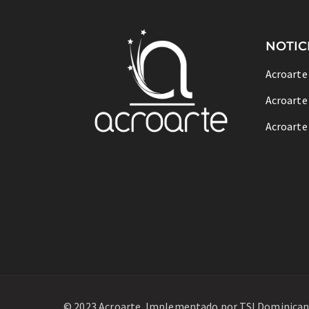
NOTIC
Acroarte
Acroarte
Acroarte
© 2023 Acroarte. Implementado por
TSI Dominica