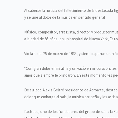
Al saberse la noticia del fallecimiento de la destacada fi
y se une al dolor de la música en sentido general.
Músico, compositor, arreglista, director y productor mus
a la edad de 85 años, en un hospital de Nueva York, Est
Vio la luz el 25 de marzo de 1935, y siendo apenas un niñ
“Con gran dolor en mi alma y un vacío en mi corazón, le
amor que siempre le brindaron. En este momento les ped
De su lado Alexis Beltré presidente de Acroarte, destacó
dolor que embarga al país, la música caribeña y los arti
Pacheco, uno de los fundadores del grupo de salsa la Fan