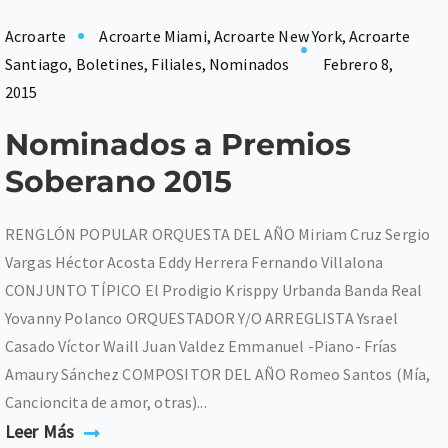
Acroarte
Acroarte Miami
,
Acroarte New York
,
Acroarte
Santiago
,
Boletines
,
Filiales
,
Nominados
Febrero 8,
2015
Nominados a Premios
Soberano 2015
RENGLÓN POPULAR ORQUESTA DEL AÑO Miriam Cruz Sergio
Vargas Héctor Acosta Eddy Herrera Fernando Villalona
CONJUNTO TÍPICO El Prodigio Krisppy Urbanda Banda Real
Yovanny Polanco ORQUESTADOR Y/O ARREGLISTA Ysrael
Casado Víctor Waill Juan Valdez Emmanuel -Piano- Frías
Amaury Sánchez COMPOSITOR DEL AÑO Romeo Santos (Mía,
Cancioncita de amor, otras)...
Leer Más