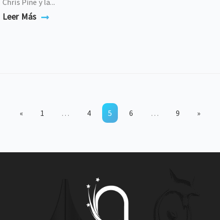
Chris Pine y la...
Leer Más
«
1
…
4
5
6
…
9
»