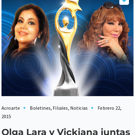
Acroarte
Boletines
,
Filiales
,
Noticias
Febrero 22,
2015
Olga Lara y Vickiana juntas