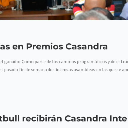
mas en Premios Casandra
rá el ganador Como parte de los cambios programáticos y de estr
 el pasado fin de semana dos intensas asambleas en las que se apr
tbull recibirán Casandra Int