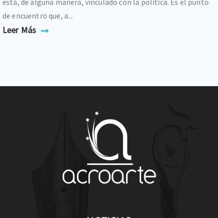
está, de alguna manera, vinculado con la política. Es el punto
de encuentro que, a...
Leer Más