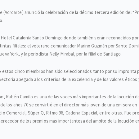
 (Acroarte) anunció la celebración de la décimo tercera edición del “Pr
o.
n el Hotel Catalonia Santo Domingo donde también serán reconocidos po
intas filiales: el veterano comunicador Marino Guzmán por Santo Domingo;
eva York, y la periodista Nelly Mirabal, por la filial de Santiago.
estos cinco miembros han sido seleccionados tanto por su impronta pe
ectoria apegada a los criterios de la excelencia y de los valores éticos 
, Rubén Camilo es una de las voces más importantes de la locución do
s de los años 70 se convirtió en el director más joven de una emisora en 
o Comercial, Súper Q, Ritmo 96, Cadena Espacial, entre otras. Fue pr
o merecedor de los premios más importantesa del ámbito de la locución 