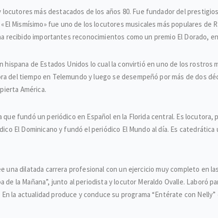
locutores más destacados de los años 80. Fue fundador del prestigioso
El Mismísimo» fue uno de los locutores musicales más populares de Ra
a ha recibido importantes reconocimientos como un premio El Dorado, en
ón hispana de Estados Unidos lo cual la convirtió en uno de los rostros 
dora del tiempo en Telemundo y luego se desempeñó por más de dos déc
pierta América.
a que fundó un periódico en Español en la Florida central. Es locutora
dico El Dominicano y fundó el periódico El Mundo al día. Es catedrática 
ee una dilatada carrera profesional con un ejercicio muy completo en la
a de la Mañana”, junto al periodista y locutor Meraldo Ovalle. Laboró pa
En la actualidad produce y conduce su programa “Entérate con Nelly” 