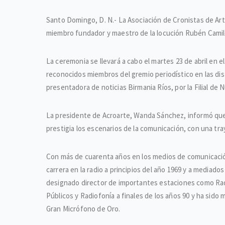
Santo Domingo, D. N.- La Asociación de Cronistas de Arte
miembro fundador y maestro de la locución Rubén Camil
La ceremonia se llevará a cabo el martes 23 de abril e
reconocidos miembros del gremio periodístico en las dist
presentadora de noticias Birmania Ríos, por la Filial de Nu
La presidente de Acroarte, Wanda Sánchez, informó que 
prestigia los escenarios de la comunicación, con una tray
Con más de cuarenta años en los medios de comunicación
carrera en la radio a principios del año 1969 y a mediado
designado director de importantes estaciones como Radi
Públicos y Radiofonía a finales de los años 90 y ha sid
Gran Micrófono de Oro.