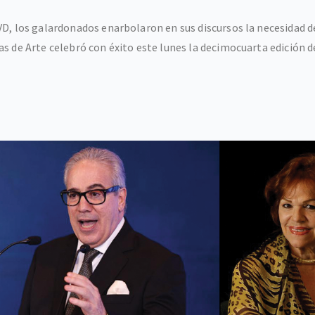
D, los galardonados enarbolaron en sus discursos la necesidad de 
s de Arte celebró con éxito este lunes la decimocuarta edición d