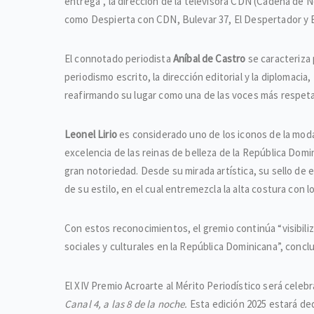
entrega”, la dirección de la televisora CDN (Cadena de 
como Despierta con CDN, Bulevar 37, El Despertador y El
El connotado periodista
An
í
bal de Castro
se caracteriza p
periodismo escrito, la dirección editorial y la diplomac
reafirmando su lugar como una de las voces más respe
Leonel Lirio
es considerado uno de los iconos de la moda
excelencia de las reinas de belleza de la República Dom
gran notoriedad. Desde su mirada artística, su sello de 
de su estilo, en el cual entremezcla la alta costura con l
Con estos reconocimientos, el gremio continúa “visibi
sociales y culturales en la República Dominicana”, conc
El XIV Premio Acroarte al Mérito Periodístico será celeb
Canal 4, a las 8 de la noche.
Esta edición 2025 estará ded