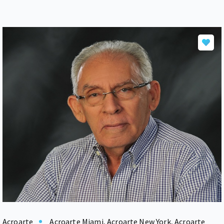
Acroarte
Acroarte Miami
,
Acroarte New York
,
Acroarte