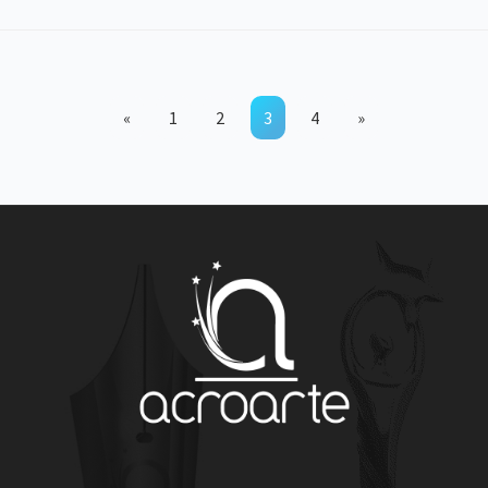
«
1
2
3
4
»