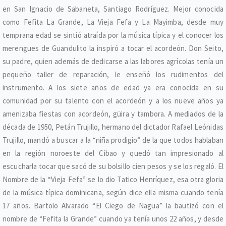
en San Ignacio de Sabaneta, Santiago Rodríguez. Mejor conocida
como Fefita La Grande, La Vieja Fefa y La Mayimba, desde muy
temprana edad se sintió atraída por la música típica y el conocer los
merengues de Guandulito la inspiró a tocar el acordeón. Don Seito,
su padre, quien además de dedicarse a las labores agrícolas tenía un
pequeño taller de reparación, le enseñó los rudimentos del
instrumento. A los siete años de edad ya era conocida en su
comunidad por su talento con el acordeón y a los nueve años ya
amenizaba fiestas con acordeón, güira y tambora. A mediados de la
década de 1950, Petán Trujillo, hermano del dictador Rafael Leónidas
Trujillo, mandó a buscar a la “niña prodigio” de la que todos hablaban
en la región noroeste del Cibao y quedó tan impresionado al
escucharla tocar que sacó de su bolsillo cien pesos y se los regaló. El
Nombre de la “Vieja Fefa” se lo dio Tatico Henríquez, esa otra gloria
de la música típica dominicana, según dice ella misma cuando tenía
17 años. Bartolo Alvarado “El Ciego de Nagua” la bautizó con el
nombre de “Fefita la Grande” cuando ya tenía unos 22 años, y desde